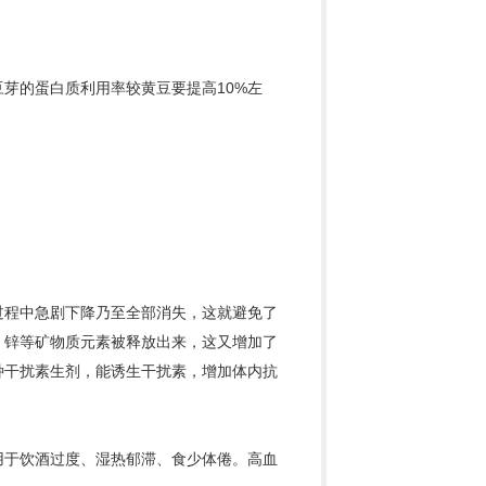
芽的蛋白质利用率较黄豆要提高10%左
过程中急剧下降乃至全部消失，这就避免了
、锌等矿物质元素被释放出来，这又增加了
种干扰素生剂，能诱生
干扰素
，增加体内抗
用于饮酒过度、湿热郁滞、食少体倦。高血