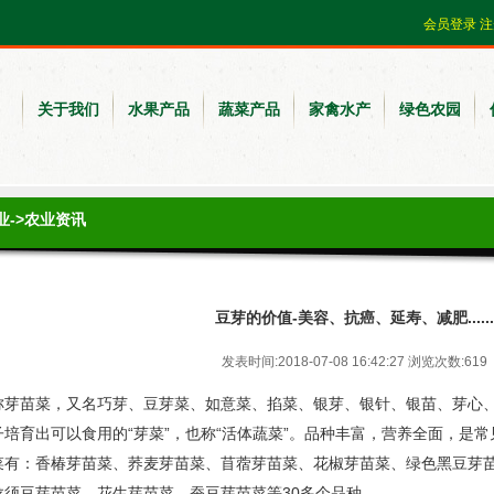
会员登录
注
关于我们
水果产品
蔬菜产品
家禽水产
绿色农园
业
->
农业资讯
豆芽的价值-美容、抗癌、延寿、减肥......
发表时间:2018-07-08 16:42:27 浏览次数:619
称芽苗菜，又名巧芽、
豆芽菜
、
如意菜
、
掐菜
、银芽、银针、
银苗
、芽心
子培育出可以食用的“芽菜”，也称“活体蔬菜”。品种丰富，营养全面，是
菜有：香椿芽苗菜、荞麦芽苗菜、苜蓿芽苗菜、花椒芽苗菜、绿色黑豆芽
龙须豆芽苗菜、花生芽苗菜、
蚕豆
芽苗菜等30多个品种。