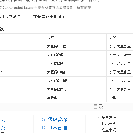
名sprouted beans主要食材
黄豆
或者
绿豆
别 称芽苗菜
目录