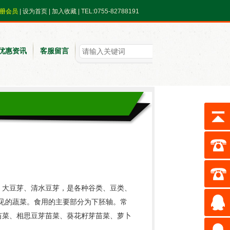
册会员
|
设为首页
|
加入收藏
| TEL:0755-82788191
优惠资讯
客服留言
、大豆芽、
清水豆芽
，是各种谷类、豆类、
常见的蔬菜。食用的主要部分为
下胚轴
。常
苗菜、相思豆芽苗菜、
葵花籽
芽苗菜、萝卜