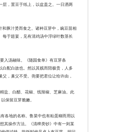
一层，置豆于纸上，以盆盖之。一日洒两
鸡汁和豚汁烫而食之。诸种豆芽中，豌豆苗相
。每于筵宴，见有清鸡汤中浮绿叶数茎长
芽要入汤融味。《随园食单》有豆芽条
以白配白故也。然以其贱而陪极贵，人多
巢父，巢父不受。尧要把君位让给许由，
、精盐、
白醋
、花椒、线辣椒、芝麻油。此
，以保留豆芽脆嫩。
各地有各地的名称。鲁菜中也有粘蛋糊而用以
设想其操作方法。《清稗类钞》中有一则某
问他借过钱，吃饭时他见桌上有豆芽，就问