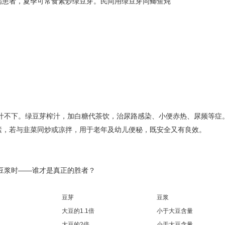
病
患者，夏季可常食
素炒绿豆芽
。民间用绿豆芽同鲫鱼炖
汁不下。绿豆芽榨汁，加白糖代茶饮，治
尿路感染
、小便赤热、
尿频
等症
素，若与韭菜同炒或凉拌，用于老年及幼儿便秘，既安全又有良效。
K豆浆时——谁才是真正的胜者？
豆芽
豆浆
大豆的1.1倍
小于大豆含量
大豆的2倍
小于大豆含量