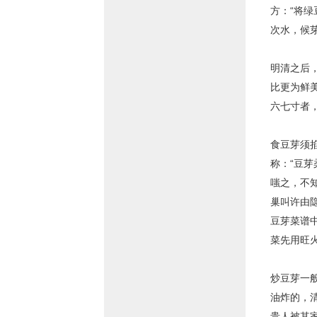
方：“将
次水，候
明清之后
比更为鲜
六七寸者
食豆芽须
称：“豆
嗤之，不
巢叫许由
豆芽菜谱
菜先用旺
炒豆芽一般
油炸的，
贵人被其