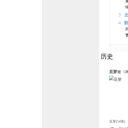
历史
豆芽
被《
豆芽(14张)