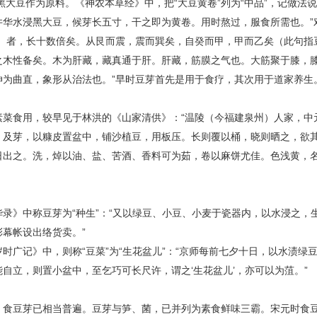
黑大豆作为原料。《
神农
本草经》中，把“大豆黄卷”列为“中品”，记做法
井华水浸黑大豆，候芽长五寸，干之即为黄卷。用时熬过，服食所需也。”
iè）者，长十数倍矣。从艮而震，震而巽矣，自癸而甲，甲而乙矣（此句
之木性备矣。木为肝藏，藏真通于肝。肝藏，筋膜之气也。大筋聚于膝，
伸为曲直，象形从治法也。”早时豆芽首先是用于食疗，其次用于道家养生
素菜食用，较早见于林洪的《山家清供》：“温陵（今福建泉州）人家，中
。及芽，以糠皮置盆中，铺沙植豆，用板压。长则覆以桶，晓则晒之，欲
日出之。洗，焯以油、盐、苦酒、香料可为茹，卷以麻饼尤佳。色浅黄，名‘
录》中称豆芽为“种生”：“又以绿豆、小豆、小麦于瓷器内，以水浸之，生
彩幕帐设出络货卖。”
岁时广记
》中，则称“豆菜”为“生花盆儿”：“京师每前七夕十日，以水渍
能自立，则置小盆中，至乞巧可长尺许，谓之‘生花盆儿’，亦可以为菹。”
，食豆芽已相当普遍。豆芽与笋、菌，已并列为素食鲜味三霸。宋元时食