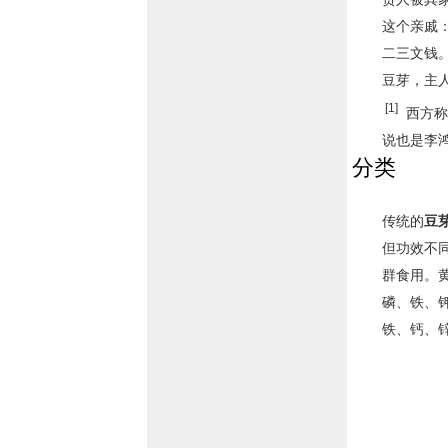
这个亲戚
二三文钱
豆芽，主
[1]
西方称
说也是李
分类
传统的
豆
但功效不
群食用。
磷、铁、
铁、钙、