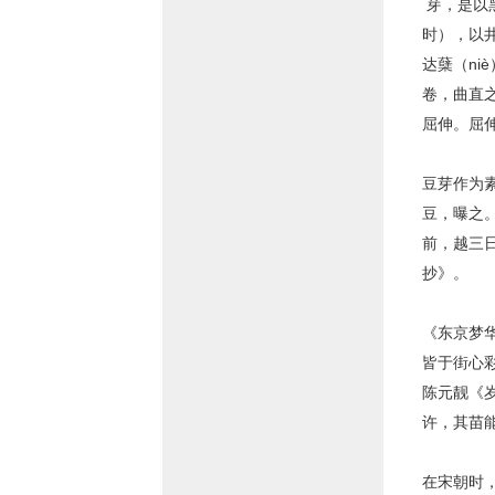
芽，是以
时），以
达蘖（n
卷，曲直
屈伸。屈
豆芽作为
豆，曝之
前，越三
抄》。
《东京梦华
皆于街心
陈元靓《
许，其苗
在宋朝时