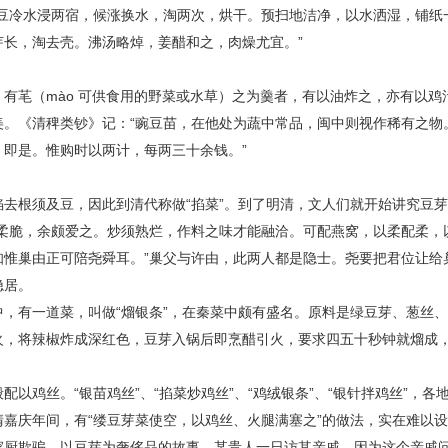
绿豆冷水浸两宿，候涨换水，淘两次，烘干。预扫地洁净，以水洒湿，铺纸
芽长，淘去壳。沸汤略焯，姜醋和之，肉燥尤宜。”
，有芼（mào 可供食用的野菜或水草）之为羹者，有以油炸之，亦有以
美。《清稗类钞》记：“豌豆苗，在他处为蔬中常品，闽中则视作稀有之物
，即是。惟购时以两计，每两三十余钱。”
掐去根须及豆，因此到清代称做“掐菜”。到了明清，文人们就开始讲究豆
芽柔脆，余颇爱之。炒须熟烂，作料之味才能融洽。可配燕窝，以柔配柔，
知惟巢由正可陪尧舜耳。”巢父与许由，此两人都是隐士。尧要把君位让给
隐居
。
中，有一道菜，叫做“熘银条”，在秦菜中颇有盛名。
原料
是绿豆芽、葱丝
火，将辣椒炸成深红色，豆芽入锅后即烹醋引火，要求四五十秒钟就熘成
配以鸡丝。“银苗鸡丝”、“掐菜炒鸡丝”、“鸡绒银条”、“银针拌鸡丝”，
清嘉庆年间，有“缕豆芽菜使空，以鸡丝、火腿满塞之”的做法，实在难以
家厨欺骗，以豆芽为奢侈品的故事。某贵人一日访其亲戚，因为这个亲戚