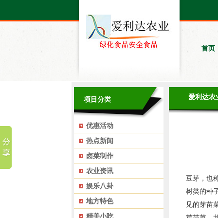
首页
爱利达农
项目分类
优惠活动
热点新闻
卤菜制作
农业资讯
豆芽，也
娱乐八卦
树类的种
地方特色
见的芽苗
精美小吃
芽苗菜、