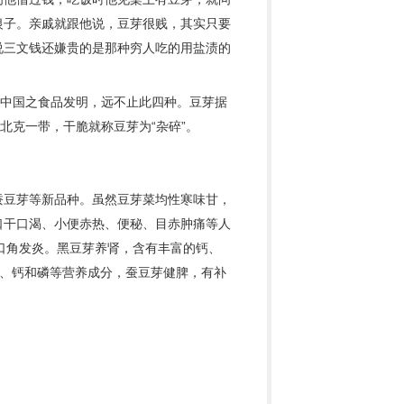
银子。亲戚就跟他说，豆芽很贱，其实只要
说三文钱还嫌贵的是那种穷人吃的用盐渍的
中国之食品发明，远不止此四种。豆芽据
北克一带，干脆就称豆芽为“杂碎”。
蚕豆芽等新品种。虽然豆芽菜均性寒味甘，
口干口渴、小便赤热、便秘、目赤肿痛等人
口角发炎。黑豆芽养肾，含有丰富的钙、
A、钙和磷等营养成分，蚕豆芽健脾，有补