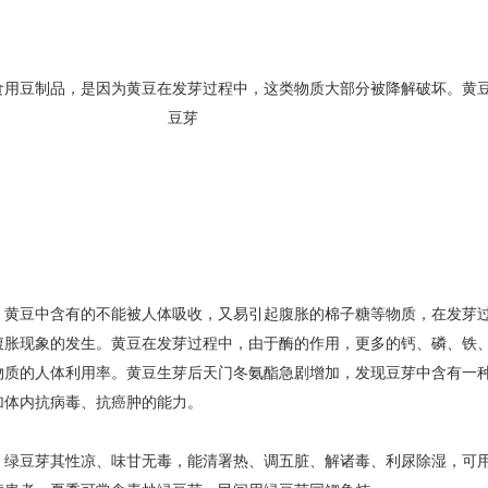
食用豆制品，是因为
黄豆
在发芽过程中，这类物质大部分被降解破坏。黄豆
豆芽
，黄豆中含有的不能被人体吸收，又易引起腹胀的棉子糖等物质，在发芽
腹胀现象的发生。黄豆在发芽过程中，由于酶的作用，更多的钙、磷、铁
物质的人体利用率。黄豆生芽后天门冬氨酯急剧增加，发现豆芽中含有一
加体内抗病毒、抗癌肿的能力。
，
绿豆
芽其性凉、味甘无毒，能清署热、调五脏、解诸毒、利尿除湿，可