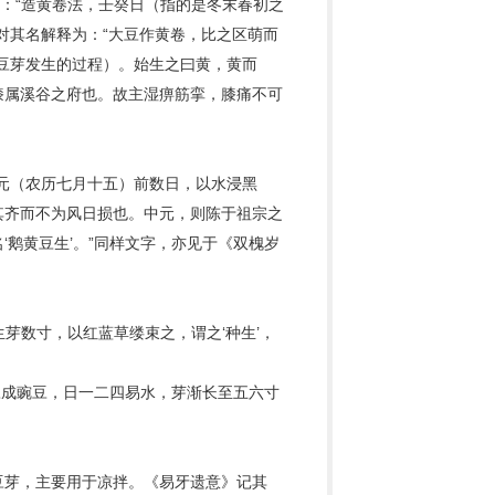
说：“造黄卷法，壬癸日（指的是冬末春初之
对其名解释为：“大豆作黄卷，比之区萌而
指豆芽发生的过程）。始生之曰黄，黄而
膝属溪谷之府也。故主湿痹筋挛，膝痛不可
。
元（农历七月十五）前数日，以水浸黑
其齐而不为风日损也。中元，则陈于祖宗之
鹅黄豆生’。”同样文字，亦见于《双槐岁
芽数寸，以红蓝草缕束之，谓之‘种生’，
绿豆成豌豆，日一二四易水，芽渐长至五六寸
豆芽，主要用于凉拌。《易牙遗意》记其