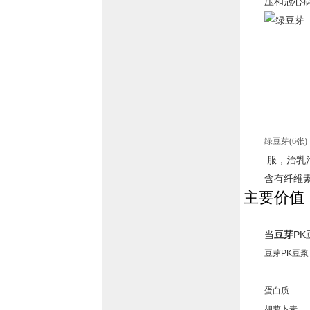
压和
冠心
绿豆芽(6张)
服，治乳
含有纤维
主要价值
当
豆芽
P
豆芽PK豆浆
蛋白质
胡萝卜素