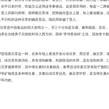
：你平日老叫穷，吃饭怎么还用这等奢侈品。这是我常用的，每盘一二两
。贵人回家问厨师。厨师截豆芽须，把辣椒丝盖在上面，加上麻油酱油，
人平日吃的这种豆芽的确是贵品。因此而欺骗了贵人。
豆芽是中国食品的四大发明之一。另三个分别是豆腐、酱和面筋。其实，
鸿章在光绪庚子后使欧时传入西方的。因有“李鸿章杂碎”之说，现加拿大魁
芽
是指黄豆芽这一种，后来市场上逐渐开发出绿豆芽、
黑豆芽
，
豌豆芽
、
同。绿豆芽
容易
消化，具有清热解毒、利尿除湿的作用，适合湿热郁滞、
黄豆芽健脾养肝，其中维生素B2含量较高，春季适当吃黄豆芽有助于预防
钾等矿物质及多种维生素，含量比绿豆芽还高。豌豆芽护肝，富含维生素
锌等功效。